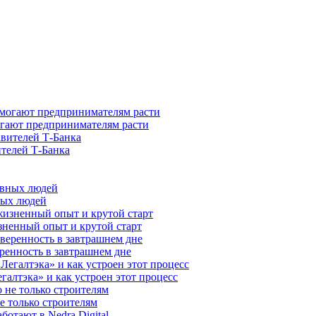
гают предпринимателям расти
ителей Т-Банка
ных людей
зненный опыт и крутой старт
ренность в завтрашнем дне
галтэка» и как устроен этот процесс
е только строителям