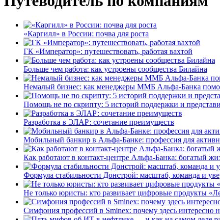
Путеводитель по компаниям
«Каргилл» в России: почва для роста
ГК «Император»: путешествовать, работая вахтой
Больше чем работа: как устроены сообщества Билайна
Немалый бизнес: как менеджеры ММБ Альфа-Банка помо
Помощь не по скрипту: 5 историй поддержки и представ
Разработка в ЭЛАР: сочетание преимуществ
Мобильный банкир в Альфа-Банке: профессия для актив
Как работают в контакт-центре Альфа-Банка: богатый жи
Формула стабильности Донстрой: масштаб, команда и уве
Не только юристы: кто развивает цифровые продукты «Ле
Симфония профессий в Sminex: почему здесь интересно н