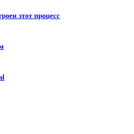
роен этот процесс
ям
al